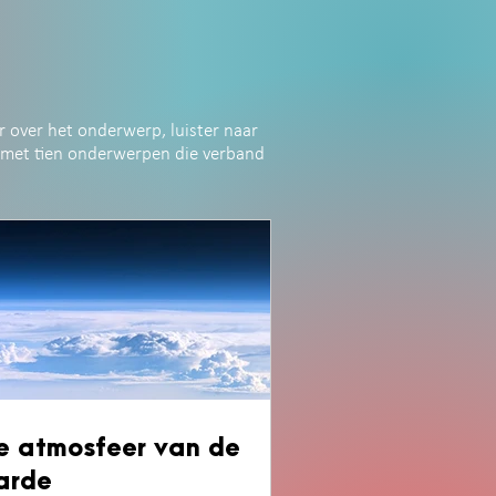
r over het onderwerp, luister naar
t met tien onderwerpen die verband
e atmosfeer van de
arde