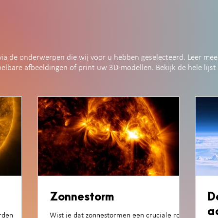
via de onderwerpen die wij voor u hebben geselecteerd. Leer mee
elbare afbeeldingen of print uw 3D-modellen. Bekijk de hele lijs
Zonnestorm
D
a
arden
Wist je dat zonnestormen een cruciale rol