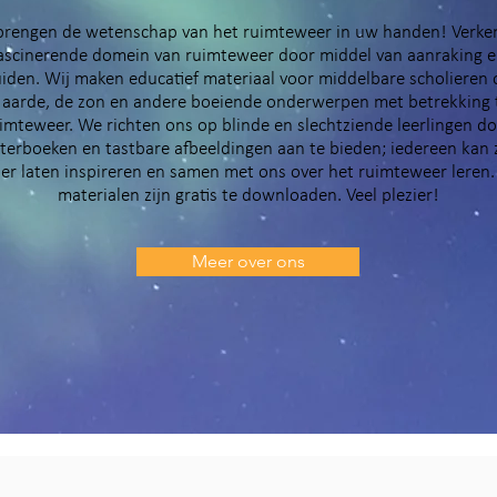
brengen de wetenschap van het ruimteweer in uw handen! Verke
ascinerende domein van ruimteweer door middel van aanraking 
uiden. Wij maken educatief materiaal voor middelbare scholieren 
 aarde, de zon en andere boeiende onderwerpen met betrekking 
imteweer. We richten ons op blinde en slechtziende leerlingen d
sterboeken en tastbare afbeeldingen aan te bieden; iedereen kan 
er laten inspireren en samen met ons over het ruimteweer leren. 
materialen zijn gratis te downloaden. Veel plezier!
Meer over ons