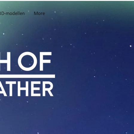
3D-modellen
More