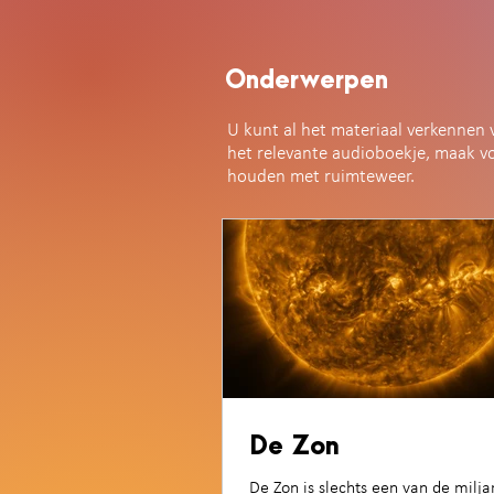
Onderwerpen
U kunt al het materiaal verkennen 
het relevante audioboekje, maak vo
houden met ruimteweer.
De Zon
De Zon is slechts een van de milj