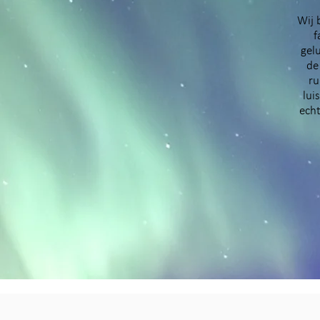
Wij 
f
gel
de
ru
lui
echt