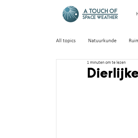
All topics
Natuurkunde
Rui
1 minuten om te lezen
Dierlij