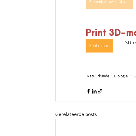
Binnenkort beschikbaar
Print 3D-m
3D-m
Printen hier
Natuurkunde
Biologie
G
Gerelateerde posts