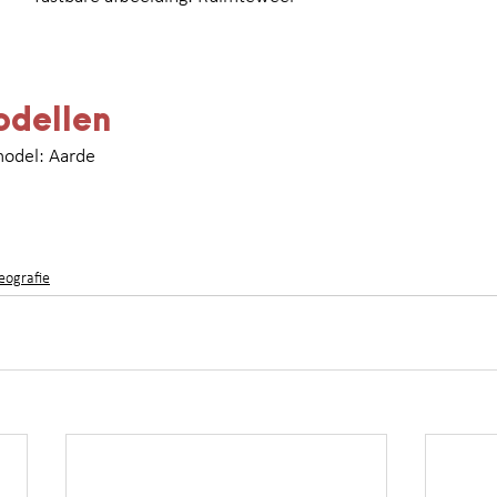
odellen
odel: Aarde
eografie