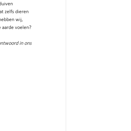
duiven 
t zelfs dieren 
hebben wij, 
e aarde voelen?
ntwoord in ons 