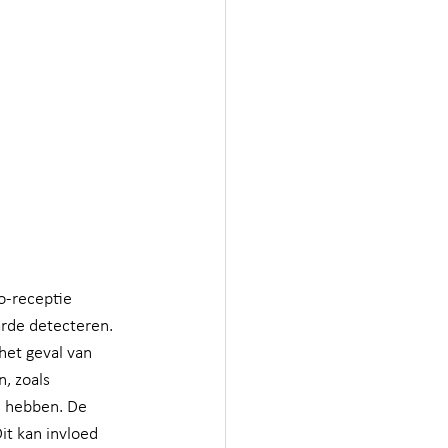
o-receptie 
arde detecteren. 
 het geval van 
, zoals 
e hebben. De 
it kan invloed 