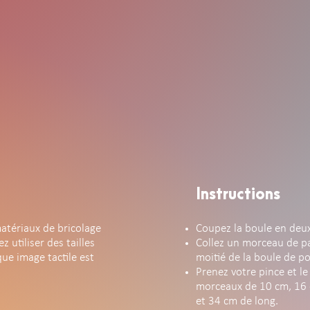
Instructions
matériaux de bricolage
Coupez la boule en deux
 utiliser des tailles
Collez un morceau de p
que image tactile est
moitié de la boule de p
Prenez votre pince et le 
morceaux de 10 cm, 16 
et 34 cm de long.