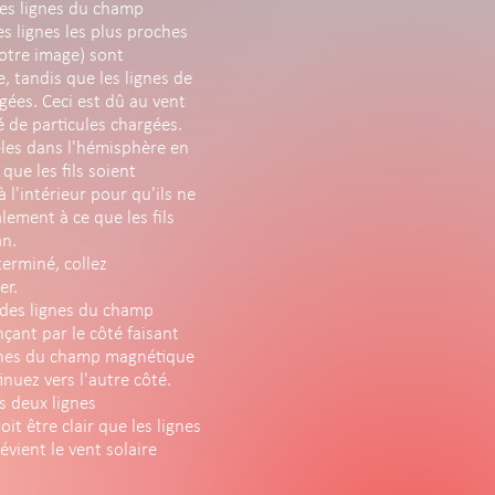
des lignes du champ
s lignes les plus proches
notre image) sont
, tandis que les lignes de
gées. Ceci est dû au vent
é de particules chargées.
z-les dans l'hémisphère en
 que les fils soient
l'intérieur pour qu'ils ne
lement à ce que les fils
an.
terminé, collez
er.
g des lignes du champ
ant par le côté faisant
lignes du champ magnétique
nuez vers l'autre côté.
s deux lignes
oit être clair que les lignes
ient le vent solaire