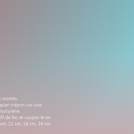
 moitiés.
apier crépon sur une
olystyrène.
fil de fer, et coupez-le en
cm, 22 cm, 18 cm, 26 cm