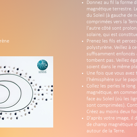
Donnez au fil la forme 
magnétique terrestre. Le
du Soleil (à gauche de 
comprimées vers la Terre
l'autre côté sont prolon
solaire, qui est constitu
yrène
Prenez les fils et perce
polystyrène. Veillez à ce
suffisamment enfoncés à 
tombent pas. Veillez éga
soient dans le même pl
Une fois que vous avez 
l'hémisphère sur le papi
Collez les perles le lon
magnétique, en commenç
face au Soleil (où les 
sont comprimées). Conti
Créez au moins deux foi
D'après votre image, il d
de champ magnétique dév
autour de la Terre.