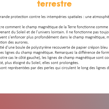
terrestre
grande protection contre les intempéries spatiales : une atmosph
ntre comment le champ magnétique de la Terre fonctionne comme u
enant du Soleil et de l'univers lointain. Il ne fonctionne pas touj
uvent s'enfoncer plus profondément dans le champ magnétique, m
ation des aurores.
oitié d'une boule de polystyrène recouverte de papier crépon bleu
 les lignes du champ magnétique. Remarquez la différence de forme
notre cas le côté gauche), les lignes de champ magnétique sont co
té, plus éloigné du Soleil, elles sont prolongées.
 sont représentées par des perles qui circulent le long des ligne